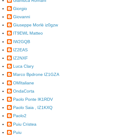
Gianluca Romani
Giorgio
Giovanni
Giuseppe Morlè iz0gzw
IT9EWL Matteo
IW2GQB
IZ2EAS
IZ2NXF
Luca Clary
Marco Bpdrone IZ1GZA
OMItaliane
OndaCorta
Paolo Ponte IK1RDV
Paolo Saia , IZ1KXQ
Paolo2
Puiu Cristea
Puiu