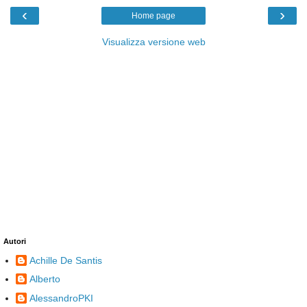
‹
›
Home page
Visualizza versione web
Autori
Achille De Santis
Alberto
AlessandroPKI