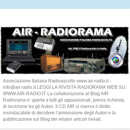
Associazione Italiana Radioascolto www.air-radio.it -
info@air-radio.it LEGGI LA RIVISTA RADIORAMA WEB SU:
WWW.AIR-RADIO.IT La collaborazione al Blog AIR
Radiorama e' aperta a tutti gli appassionati, previa richiesta
di iscrizione tra gli Autori. Il CD AIR si riserva il diritto
insindacabile di decidere l'ammissione degli Autori e la
pubblicazione sul Blog dei relativi articoli inviati.