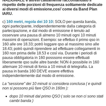
NAZIONALE
è altresì caldamente raccomandato il
rispetto delle porzioni di frequenza solitamente dedicate
ai diversi modi di emissione,cosi’ come da Band Plan
IARU.
c)
160 metri, regola dei 10 10
:
SOLO per questa banda,
ogni partecipante, indipendentemente dalla categoria di
partecipazione, e dal modo di emissione è tenuto ad
osservare una pausa di almeno 10 minuti ogni 10 minuti
massimi di operazioni. Esempio: se effettuo il primo qso in
160 alle ore 18.33; potrò loggare qso al massimo sino alle
18.43; potrò quindi riprendere ad effettuare collegamenti in
160 non prima delle 18.53 e così via. Durante i periodi di
pausa obbligatoria in 160 posssono essere effettuati
liberamente qso sulle altre bande: NON è possibile in 160
alternare 10 minuti di fonia a 10 minuti di telegrafia. La
pausa in banda 160 DEVE essere effettiva
indipendentemente dal modo di emissione.
La “sessione” dei 10 minuti si considera conclusa ( e quindi
non si possono più fare QSO in 160m ):
dopo 10 minuti dal primo QSO ( solo se non ci sono stati
cambi banda )