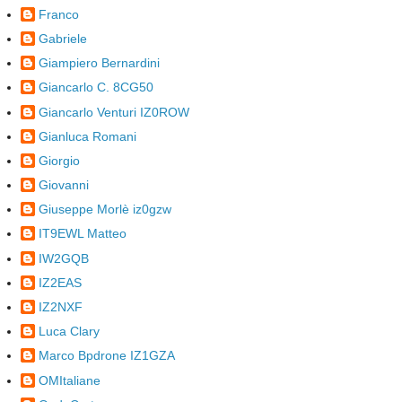
Franco
Gabriele
Giampiero Bernardini
Giancarlo C. 8CG50
Giancarlo Venturi IZ0ROW
Gianluca Romani
Giorgio
Giovanni
Giuseppe Morlè iz0gzw
IT9EWL Matteo
IW2GQB
IZ2EAS
IZ2NXF
Luca Clary
Marco Bpdrone IZ1GZA
OMItaliane