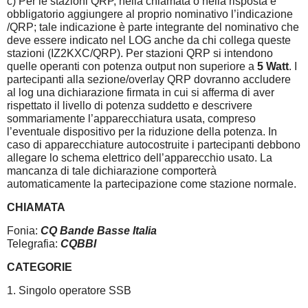
c) Per le stazioni QRP, nella chiamata o nella risposta è
obbligatorio aggiungere al proprio nominativo l’indicazione
/QRP; tale indicazione è parte integrante del nominativo che
deve essere indicato nel LOG anche da chi collega queste
stazioni (IZ2KXC/QRP). Per stazioni QRP si intendono
quelle operanti con potenza output non superiore a
5 Watt
. I
partecipanti alla sezione/overlay QRP dovranno accludere
al log una dichiarazione firmata in cui si afferma di aver
rispettato il livello di potenza suddetto e descrivere
sommariamente l’apparecchiatura usata, compreso
l’eventuale dispositivo per la riduzione della potenza. In
caso di apparecchiature autocostruite i partecipanti debbono
allegare lo schema elettrico dell’apparecchio usato. La
mancanza di tale dichiarazione comporterà
automaticamente la partecipazione come stazione normale.
CHIAMATA
Fonia:
CQ Bande Basse Italia
Telegrafia:
CQBBI
CATEGORIE
1. Singolo operatore SSB