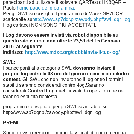
partecipanti ad utilizzare il software QARTest di IK3QAR –
Paolo
home page del programma.
Per gli SWL si consiglia il programma di Marek SP7DQR
scaricabile su
http://www.sp7dqr.pl/zawody.php#swl_dqr_log
I log cartacei NON SONO PIU’ ACCETTATI.
I Log devono essere inviati via robot disponibile su
questo sito entro e non oltre le 23,59 del 15 Gennaio
2016
al seguente
indirizzo:
http://www.mdxc.org/cqbbi/invia-il-tuo-log/
SWL:
I partecipanti alla categoria SWL
dovranno inviare il
proprio log entro le 48 ore del giorno in cui si conclude il
contest
. Gli SWL che non invieranno il log entro i termini
stabiliti saranno considerati control-log.Saranno
considerati
Control Log
quelli inviati da operatori che ne
faranno esplicita richiesta.
programma consigliato per gli SWL scaricabile su
http://www.sp7dqr.pl/zawody.php#swl_dqr_log
PREMI
Sono previsti premi per i primi classificati di ogni categoria.