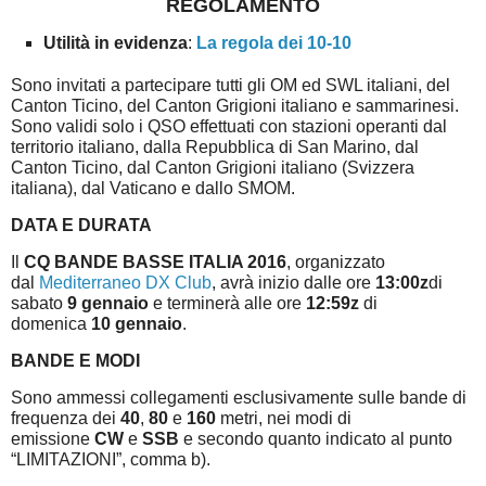
REGOLAMENTO
Utilità in evidenza
:
La regola dei 10-10
Sono invitati a partecipare tutti gli OM ed SWL italiani, del
Canton Ticino, del Canton Grigioni italiano e sammarinesi.
Sono validi solo i QSO effettuati con stazioni operanti dal
territorio italiano, dalla Repubblica di San Marino, dal
Canton Ticino, dal Canton Grigioni italiano (Svizzera
italiana), dal Vaticano e dallo SMOM.
DATA E DURATA
Il
CQ BANDE BASSE ITALIA 2016
, organizzato
dal
Mediterraneo DX Club
, avrà inizio dalle ore
13:00z
di
sabato
9 gennaio
e terminerà alle ore
12:59z
di
domenica
10 gennaio
.
BANDE E MODI
Sono ammessi collegamenti esclusivamente sulle bande di
frequenza dei
40
,
80
e
160
metri, nei modi di
emissione
CW
e
SSB
e secondo quanto indicato al punto
“LIMITAZIONI”, comma b).