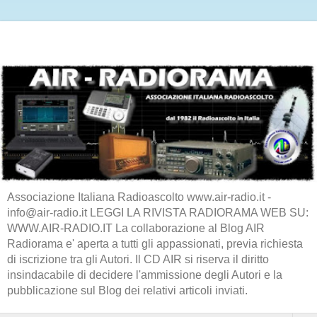
Associazione Italiana Radioascolto www.air-radio.it -
info@air-radio.it LEGGI LA RIVISTA RADIORAMA WEB SU:
WWW.AIR-RADIO.IT La collaborazione al Blog AIR
Radiorama e' aperta a tutti gli appassionati, previa richiesta
di iscrizione tra gli Autori. Il CD AIR si riserva il diritto
insindacabile di decidere l'ammissione degli Autori e la
pubblicazione sul Blog dei relativi articoli inviati.