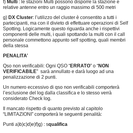
f)
Multi
: le stazioni Multi possono disporre la stazione e
relative antenne entro un raggio massimo di 500 metri
g)
DX Cluster
: l’utilizzo del cluster è consentito a tutti i
partecipanti, ma con il divieto di effettuare operazioni di Self
Spotting. Logicamente questo riguarda anche i rispettivi
componenti delle multi, i quali spottando la multi con il call
personale commettono appunto self spotting, quali membri
della stessa
PENALITA’
Qso non verificabili: Ogni QSO “
ERRATO
” o “
NON
VERIFICABILE
” sarà annullato e darà luogo ad una
penalizzazione di 2 punti.
Un numero eccessivo di qso non verificabili comporterà
l’esclusione del log dalla classifica e lo stesso verrà
considerato Check log.
Il mancato rispetto di quanto previsto al capitolo
“LIMITAZIONI” comporterà le seguenti penalità:
Punti a)b)c)d)e)f)g) : s
qualifica