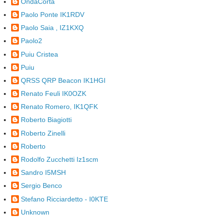
OndaCorta
Paolo Ponte IK1RDV
Paolo Saia , IZ1KXQ
Paolo2
Puiu Cristea
Puiu
QRSS QRP Beacon IK1HGI
Renato Feuli IK0OZK
Renato Romero, IK1QFK
Roberto Biagiotti
Roberto Zinelli
Roberto
Rodolfo Zucchetti Iz1scm
Sandro I5MSH
Sergio Benco
Stefano Ricciardetto - I0KTE
Unknown